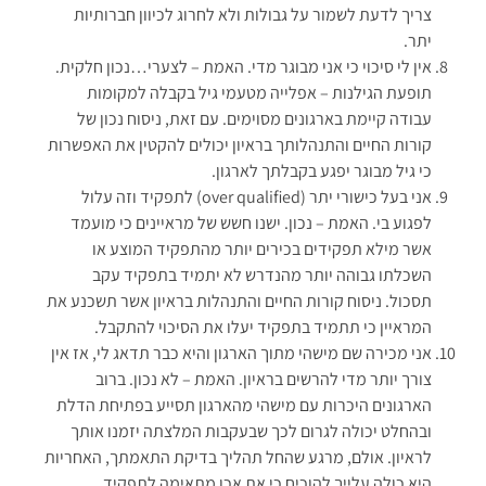
צריך לדעת לשמור על גבולות ולא לחרוג לכיוון חברותיות
יתר.
אין לי סיכוי כי אני מבוגר מדי. האמת – לצערי…נכון חלקית.
תופעת הגילנות – אפלייה מטעמי גיל בקבלה למקומות
עבודה קיימת בארגונים מסוימים. עם זאת, ניסוח נכון של
קורות החיים והתנהלותך בראיון יכולים להקטין את האפשרות
כי גיל מבוגר יפגע בקבלתך לארגון.
אני בעל כישורי יתר (over qualified) לתפקיד וזה עלול
לפגוע בי. האמת – נכון. ישנו חשש של מראיינים כי מועמד
אשר מילא תפקידים בכירים יותר מהתפקיד המוצע או
השכלתו גבוהה יותר מהנדרש לא יתמיד בתפקיד עקב
תסכול. ניסוח קורות החיים והתנהלות בראיון אשר תשכנע את
המראיין כי תתמיד בתפקיד יעלו את הסיכוי להתקבל.
אני מכירה שם מישהי מתוך הארגון והיא כבר תדאג לי, אז אין
צורך יותר מדי להרשים בראיון. האמת – לא נכון. ברוב
הארגונים היכרות עם מישהי מהארגון תסייע בפתיחת הדלת
ובהחלט יכולה לגרום לכך שבעקבות המלצתה יזמנו אותך
לראיון. אולם, מרגע שהחל תהליך בדיקת התאמתך, האחריות
היא כולה עלייך להוכיח כי את אכן מתאימה לתפקיד.