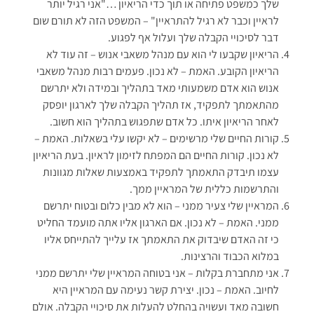
שלך כמשפט פתיחה או תוך כדי הריאיון …"אני רגיל יותר
לראיין וכבר לא רגיל להתראיין" – המשפט הזה לא תורם שום
דבר לסיכויי הקבלה שלך ועלול אף לפגוע.
הריאיון שקבעו לי הוא עם מנהל משאבי אנוש – זה עוד לא
הריאיון הקובע. האמת – לא נכון. פעמים רבות מנהל משאבי
אנוש הוא אדם משמעותי מאד בתהליך ובמידה ולא יתרשם
מהתאמתך לתפקיד, אז תהליך הקבלה שלך לארגון יופסק
לאחר הריאיון איתו. כל אדם שתפגוש בתהליך הוא חשוב.
קורות החיים שלי מרשימים – לא יקשו עלי בשאלות. האמת –
לא נכון. קורות החיים הם המפתח לזימון לראיון. בעת הריאיון
עצמו תיבדק התאמתך לתפקיד באמצעות שאלות מגוונות
והתרשמות כללית של המראיין ממך.
המראיין שלי צעיר ממני – הוא לא מבין כלום ובטוח יתרשם
ממני. האמת – לא נכון. אם הארגון אליו אתה מועמד החליט
כי זה האדם שיבדוק את התאמתך אז עלייך להתייחס אליו
במלוא הכבוד והרצינות.
אני מתחברת בקלות – אני בטוחה המראיין שלי יתרשם ממני
לחיוב. האמת – נכון. יצירת קשר נעימה עם המראיין היא
חשובה מאד ועשויה בהחלט להעלות את סיכויי הקבלה. אולם