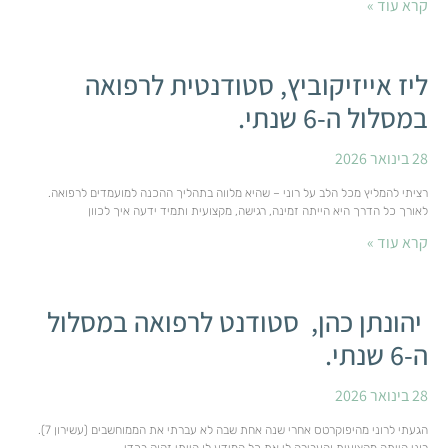
קרא עוד »
ליז אייזיקוביץ, סטודנטית לרפואה
במסלול ה-6 שנתי.
28 בינואר 2026
רציתי להמליץ מכל הלב על רוני – שהיא מלווה בתהליך ההכנה למועמדים לרפואה.
לאורך כל הדרך היא הייתה זמינה, רגישה, מקצועית ותמיד ידעה איך לכוון
קרא עוד »
יהונתן כהן, סטודנט לרפואה במסלול
ה-6 שנתי.
28 בינואר 2026
הגעתי לרוני מהיפוקרטס אחרי שנה אחת שבה לא עברתי את הממוחשבים (עשירון 7).
רוני הייתה מקצועית והעבירה לי את כל המידע לו הייתי זקוק בכדי