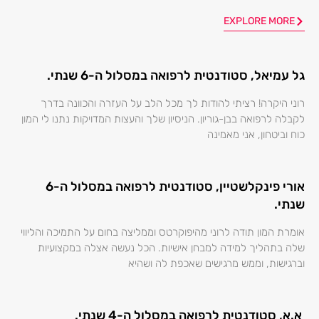
EXPLORE MORE
גל עמיאל, סטודנטית לרפואה במסלול ה-6 שנתי.
רוני היקרה! רציתי להודות לך מכל הלב על העזרה והכוונה בדרך
לקבלה לרפואה בבן-גוריון. הניסיון שלך והעצות המדויקות נתנו לי המון
כוח וביטחון, אני מאמינה
אורי פינקלשטיין, סטודנטית לרפואה במסלול ה-6
שנתי.
אומרת המון תודה לרוני מהיפוקרטס וממליצה בחום על התמיכה והליווי
שלה בתהליך למידה למבחן אישיות. הכל נעשה אצלה במקצועיות
וברגישות, וממש מרגישים שאכפת לה ושהיא
א.א, סטודנטית לרפואה במסלול ה-4 שנתי.