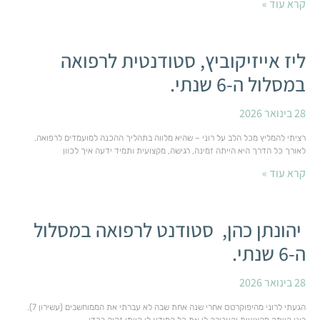
קרא עוד »
ליז אייזיקוביץ, סטודנטית לרפואה
במסלול ה-6 שנתי.
28 בינואר 2026
רציתי להמליץ מכל הלב על רוני – שהיא מלווה בתהליך ההכנה למועמדים לרפואה.
לאורך כל הדרך היא הייתה זמינה, רגישה, מקצועית ותמיד ידעה איך לכוון
קרא עוד »
יהונתן כהן, סטודנט לרפואה במסלול
ה-6 שנתי.
28 בינואר 2026
הגעתי לרוני מהיפוקרטס אחרי שנה אחת שבה לא עברתי את הממוחשבים (עשירון 7).
רוני הייתה מקצועית והעבירה לי את כל המידע לו הייתי זקוק בכדי