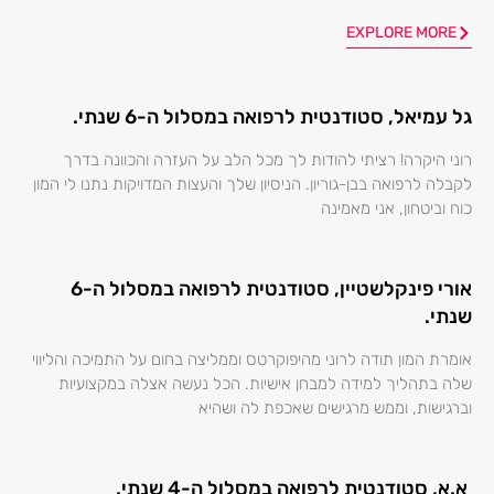
EXPLORE MORE
גל עמיאל, סטודנטית לרפואה במסלול ה-6 שנתי.
רוני היקרה! רציתי להודות לך מכל הלב על העזרה והכוונה בדרך
לקבלה לרפואה בבן-גוריון. הניסיון שלך והעצות המדויקות נתנו לי המון
כוח וביטחון, אני מאמינה
אורי פינקלשטיין, סטודנטית לרפואה במסלול ה-6
שנתי.
אומרת המון תודה לרוני מהיפוקרטס וממליצה בחום על התמיכה והליווי
שלה בתהליך למידה למבחן אישיות. הכל נעשה אצלה במקצועיות
וברגישות, וממש מרגישים שאכפת לה ושהיא
א.א, סטודנטית לרפואה במסלול ה-4 שנתי.