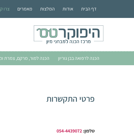
דף הבית
אודות
המלצות
מאמרים
צרו ק
הכנה לרפואה בבן גוריון
הכנה למור, מרקם, צמרת ומ
פרטי התקשרות
טלפון:
054-4439072