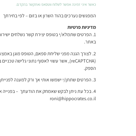
כאשר איני זמינה אפשר לשלוח ווטסאפ ואתקשר בהקדם.
המפגשים נערכים בהוד השרון או בזום – לפי בחירתך
מדיניות פרטיות
1. הפרטים שתמלא/י בטופס יצירת קשר נשלחים ישירות 
באתר.
2. לצורך הגנה מפני שליחת ספאם, הטופס מוגן באמצעו
(reCAPTCHA), אשר עשוי לאסוף נתוני גלישה טכ
הספק.
3. הפרטים שתתן/י ישמשו אותי אך ורק למענה לפנייתך ולא יועברו לגורם אחר.
4. בכל עת ניתן לבקש שאמחק את הודעתך – בפנייה א
roni@hippocrates.co.il