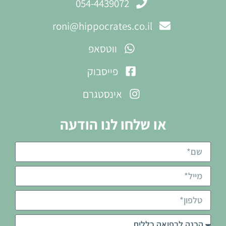
054-4439072
roni@hippocrates.co.il
ווטסאפ
פייסבוק
אינסטגרם
או שלחו לנו הודעה