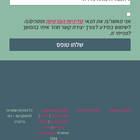
אני מאשר/ת את תנאי
מדיניות הפרטיות
ומסכים/ה
לשימוש במידע לצורך יצירת קשר חוזר איתי בהמשך
לפנייתי זו.
שלחו טופס
הצהרת נגישות
מדיניות פרטיות
קוקה אינטראקטיב –
כל הזכויות שמורות
שיווק דיגטלי
|
מיתוג
|
להיפוקרטס – רוני
בניית אתרים
|
קידום
גרינברג
אתרים
|
coca
interactive
© since
1994