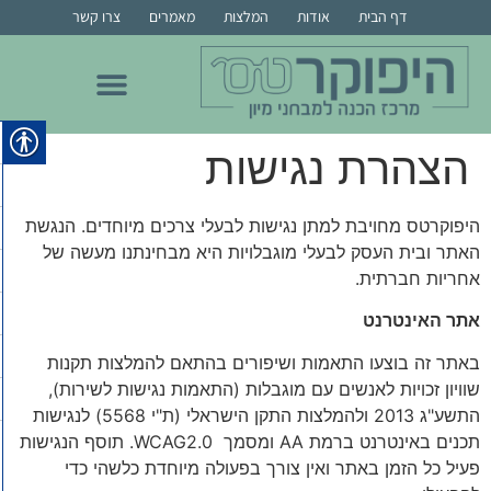
דף הבית
אודות
המלצות
מאמרים
צרו קשר
הכנה לרפואה בבר אילן
הכנה לרפואה בבן גוריון
הכנה לרפואת שיניים
הכנה למור, מרקם, צמרת ומס"ר
הכנה לרפואה בחיפה
הכנה לרפואה ברייכמן
הצהרת נגישות
היפוקרטס מחויבת למתן נגישות לבעלי צרכים מיוחדים. הנגשת
האתר ובית העסק לבעלי מוגבלויות היא מבחינתנו מעשה של
אחריות חברתית.
אתר האינטרנט
באתר זה בוצעו התאמות ושיפורים בהתאם להמלצות תקנות
שוויון זכויות לאנשים עם מוגבלות (התאמות נגישות לשירות),
התשע"ג 2013 ולהמלצות התקן הישראלי (ת"י 5568) לנגישות
תכנים באינטרנט ברמת AA ומסמך WCAG2.0. תוסף הנגישות
פעיל כל הזמן באתר ואין צורך בפעולה מיוחדת כלשהי כדי