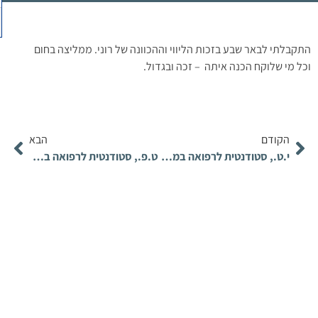
התקבלתי לבאר שבע בזכות הליווי וההכוונה של רוני. ממליצה בחום
וכל מי שלוקח הכנה איתה – זכה ובגדול.
הקודם
הבא
י.ט., סטודנטית לרפואה במסלול ה-6 שנתי.
ט.פ., סטודנטית לרפואה במסלול ה-4 שנתי